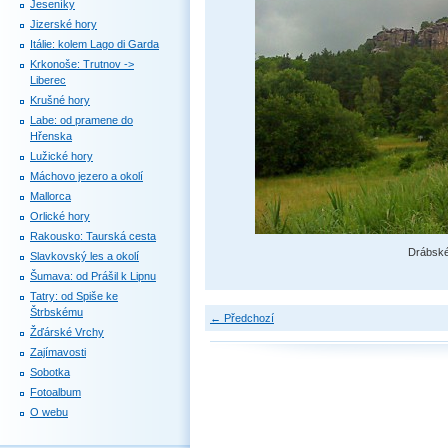
Jeseníky
Jizerské hory
Itálie: kolem Lago di Garda
Krkonoše: Trutnov ->
Liberec
Krušné hory
Labe: od pramene do
Hřenska
Lužické hory
Máchovo jezero a okolí
Mallorca
Orlické hory
Rakousko: Taurská cesta
Drábské
Slavkovský les a okolí
Šumava: od Prášil k Lipnu
Tatry: od Spiše ke
Štrbskému
← Předchozí
Žďárské Vrchy
Zajímavosti
Sobotka
Fotoalbum
O webu