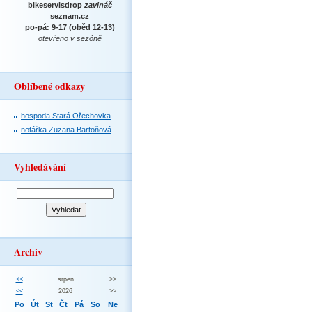
bikeservisdrop
zavináč
seznam.cz
po-pá: 9-17 (oběd 12-13)
otevřeno v sezóně
Oblíbené odkazy
hospoda Stará Ořechovka
notářka Zuzana Bartoňová
Vyhledávání
Archiv
<<
srpen
>>
<<
2026
>>
Po
Út
St
Čt
Pá
So
Ne