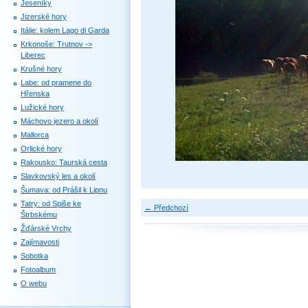
Jeseníky
Jizerské hory
Itálie: kolem Lago di Garda
Krkonoše: Trutnov ->
Liberec
Krušné hory
Labe: od pramene do
Hřenska
Lužické hory
Máchovo jezero a okolí
Mallorca
Orlické hory
Rakousko: Taurská cesta
Slavkovský les a okolí
Šumava: od Prášil k Lipnu
Tatry: od Spiše ke
← Předchozí
Štrbskému
Žďárské Vrchy
Zajímavosti
Sobotka
Fotoalbum
O webu