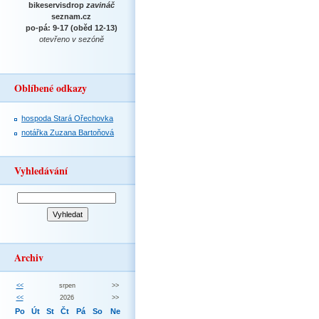
bikeservisdrop
zavináč
seznam.cz
po-pá: 9-17 (oběd 12-13)
otevřeno v sezóně
Oblíbené odkazy
hospoda Stará Ořechovka
notářka Zuzana Bartoňová
Vyhledávání
Archiv
<<
srpen
>>
<<
2026
>>
Po
Út
St
Čt
Pá
So
Ne