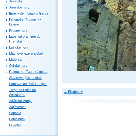
Jeseníky
Jizerské hory
Itálie: kolem Lago di Garda
Krkonoše: Trutnov ->
Liberec
Krušné hory
Labe: od pramene do
Hřenska
Lužické hory
Máchovo jezero a okolí
Mallorca
Orlické hory
Rakousko: Taurská cesta
Slavkovský les a okolí
Šumava: od Prášil k Lipnu
Tatry: od Spiše ke
← Předchozí
Štrbskému
Žďárské Vrchy
Zajímavosti
Sobotka
Fotoalbum
O webu