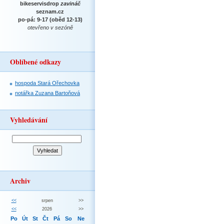
bikeservisdrop
zavináč
seznam.cz
po-pá: 9-17 (oběd 12-13)
otevřeno v sezóně
Oblíbené odkazy
hospoda Stará Ořechovka
notářka Zuzana Bartoňová
Vyhledávání
Archiv
<<
srpen
>>
<<
2026
>>
Po
Út
St
Čt
Pá
So
Ne