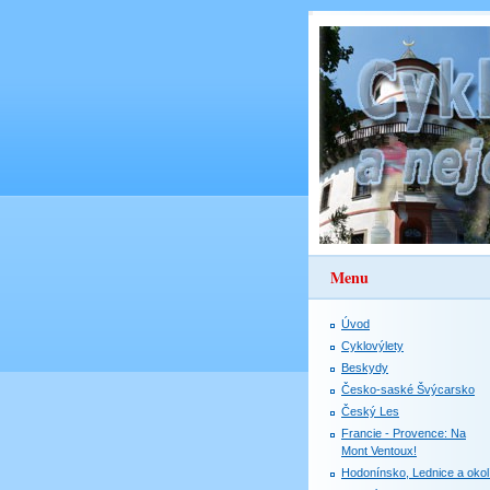
Menu
Úvod
Cyklovýlety
Beskydy
Česko-saské Švýcarsko
Český Les
Francie - Provence: Na
Mont Ventoux!
Hodonínsko, Lednice a okol