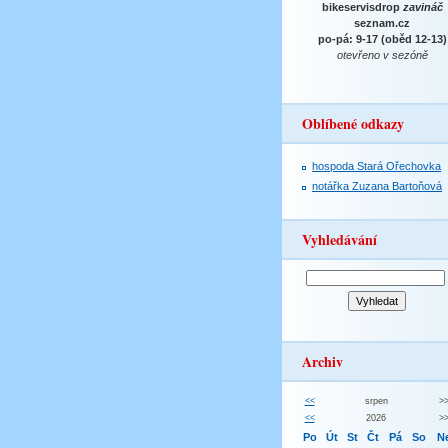
bikeservisdrop
zavináč
seznam.cz
po-pá: 9-17 (oběd 12-13)
otevřeno v sezóně
Oblíbené odkazy
hospoda Stará Ořechovka
notářka Zuzana Bartoňová
Vyhledávání
Archiv
<<
srpen
>
<<
2026
>
Po
Út
St
Čt
Pá
So
N