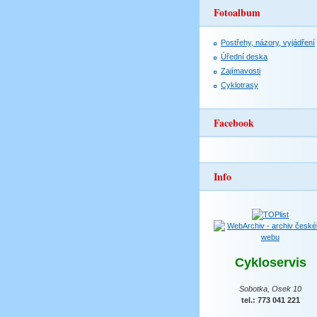
Fotoalbum
Postřehy, názory, vyjádření
Úřední deska
Zajímavosti
Cyklotrasy
Facebook
Info
Cykloservis
Sobotka, Osek 10
tel.: 773 041 221