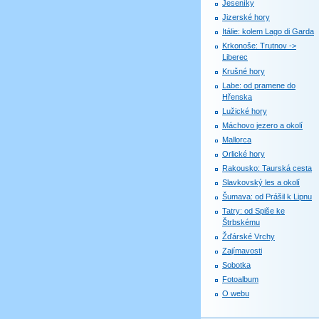
Jeseníky
Jizerské hory
Itálie: kolem Lago di Garda
Krkonoše: Trutnov ->
Liberec
Krušné hory
Labe: od pramene do
Hřenska
Lužické hory
Máchovo jezero a okolí
Mallorca
Orlické hory
Rakousko: Taurská cesta
Slavkovský les a okolí
Šumava: od Prášil k Lipnu
Tatry: od Spiše ke
Štrbskému
Žďárské Vrchy
Zajímavosti
Sobotka
Fotoalbum
O webu