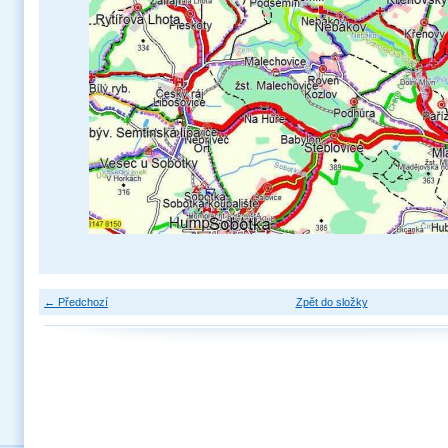
← Předchozí
Zpět do složky