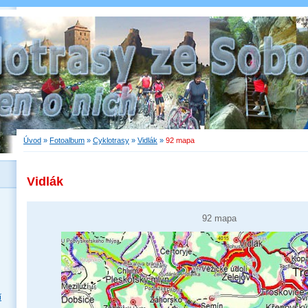
Úvod
»
Fotoalbum
»
Cyklotrasy
»
Vidlák
»
92 mapa
Vidlák
92 mapa
í