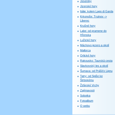
Jeseníky
Jizerské hory
Itálie: kolem Lago di Garda
Krkonoše: Trutnov ->
Liberec
Krušné hory
Labe: od pramene do
Hřenska
Lužické hory
Máchovo jezero a okolí
Mallorca
Orlické hory
Rakousko: Taurská cesta
Slavkovský les a okolí
Šumava: od Prášil k Lipnu
Tatry: od Spiše ke
Štrbskému
Žďárské Vrchy
Zajímavosti
Sobotka
Fotoalbum
O webu