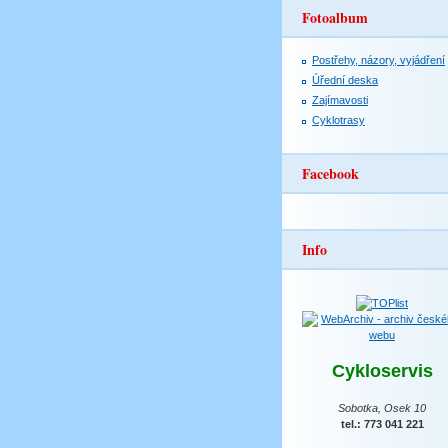
Fotoalbum
Postřehy, názory, vyjádření
Úřední deska
Zajímavosti
Cyklotrasy
Facebook
Info
Cykloservis
Sobotka, Osek 10
tel.: 773 041 221