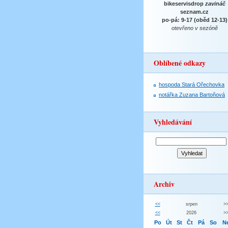
bikeservisdrop
zavináč
seznam.cz
po-pá: 9-17 (oběd 12-13)
otevřeno v sezóně
Oblíbené odkazy
hospoda Stará Ořechovka
notářka Zuzana Bartoňová
Vyhledávání
Archiv
<<
srpen
>
<<
2026
>
Po
Út
St
Čt
Pá
So
N