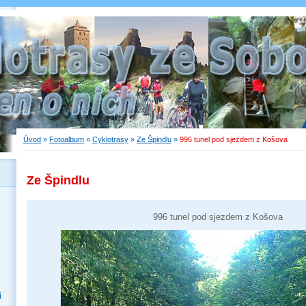
Úvod
»
Fotoalbum
»
Cyklotrasy
»
Ze Špindlu
»
996 tunel pod sjezdem z Košova
Ze Špindlu
996 tunel pod sjezdem z Košova
í