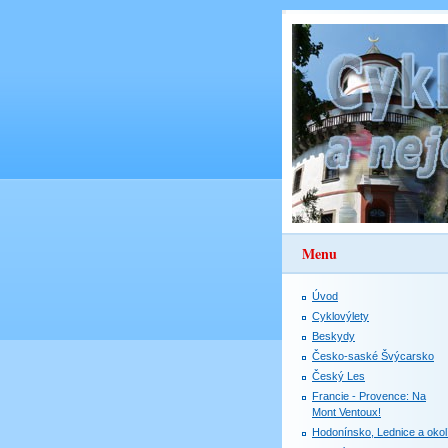
Menu
Úvod
Cyklovýlety
Beskydy
Česko-saské Švýcarsko
Český Les
Francie - Provence: Na
Mont Ventoux!
Hodonínsko, Lednice a okol