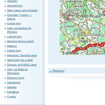
Jeseníky
Jizerské hory
Itálie: kolem Lago di Garda
Krkonoše: Trutnov ->
Liberec
Krušné hory
Labe: od pramene do
Hřenska
Lužické hory
Máchovo jezero a okolí
Mallorca
Orlické hory
Rakousko: Taurská cesta
Slavkovský les a okolí
Šumava: od Prášil k Lipnu
Tatry: od Spiše ke
← Předchozí
Štrbskému
Žďárské Vrchy
Zajímavosti
Sobotka
Fotoalbum
O webu