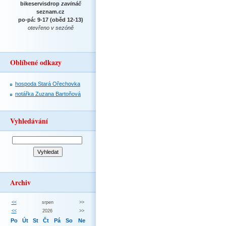
bikeservisdrop
zavináč
seznam.cz
po-pá: 9-17 (oběd 12-13)
otevřeno v sezóně
Oblíbené odkazy
hospoda Stará Ořechovka
notářka Zuzana Bartoňová
Vyhledávání
Archiv
<<
srpen
>>
<<
2026
>>
Po
Út
St
Čt
Pá
So
Ne