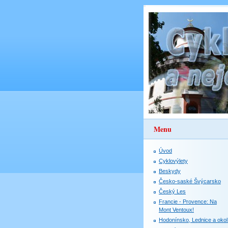
Menu
Úvod
Cyklovýlety
Beskydy
Česko-saské Švýcarsko
Český Les
Francie - Provence: Na
Mont Ventoux!
Hodonínsko, Lednice a okol