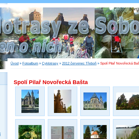
Úvod
»
Fotoalbum
»
Cyklotrasy
»
2012 červenec Třeboň
»
Spolí Pilař Novořecká Ba
Spolí Pilař Novořecká Bašta
í