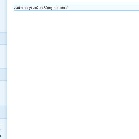
Zatím nebyl vložen žádný komentář
>
>
e