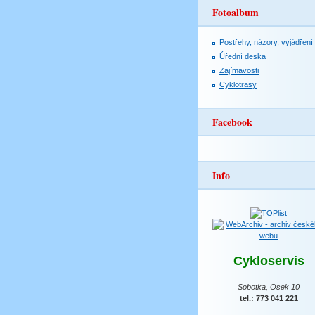
Fotoalbum
Postřehy, názory, vyjádření
Úřední deska
Zajímavosti
Cyklotrasy
Facebook
Info
Cykloservis
Sobotka, Osek 10
tel.: 773 041 221