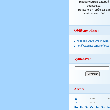
bikeservisdrop
zavináč
seznam.cz
po-pá: 9-17 (oběd 12-13)
otevřeno v sezóně
Oblíbené odkazy
hospoda Stará Ořechovka
notářka Zuzana Bartoňová
Vyhledávání
Archiv
<<
srpen
>
<<
2026
>
Po
Út
St
Čt
Pá
So
N