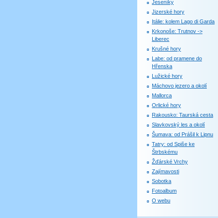
Jeseníky
Jizerské hory
Itálie: kolem Lago di Garda
Krkonoše: Trutnov ->
Liberec
Krušné hory
Labe: od pramene do
Hřenska
Lužické hory
Máchovo jezero a okolí
Mallorca
Orlické hory
Rakousko: Taurská cesta
Slavkovský les a okolí
Šumava: od Prášil k Lipnu
Tatry: od Spiše ke
Štrbskému
Žďárské Vrchy
Zajímavosti
Sobotka
Fotoalbum
O webu