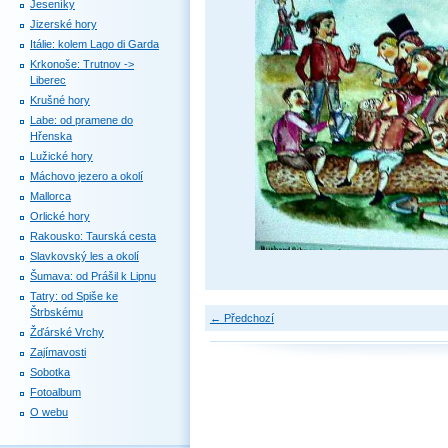
Jeseníky
Jizerské hory
Itálie: kolem Lago di Garda
Krkonoše: Trutnov ->
Liberec
Krušné hory
Labe: od pramene do
Hřenska
Lužické hory
Máchovo jezero a okolí
Mallorca
Orlické hory
Rakousko: Taurská cesta
Slavkovský les a okolí
Šumava: od Prášil k Lipnu
Tatry: od Spiše ke
Štrbskému
← Předchozí
Žďárské Vrchy
Zajímavosti
Sobotka
Fotoalbum
O webu