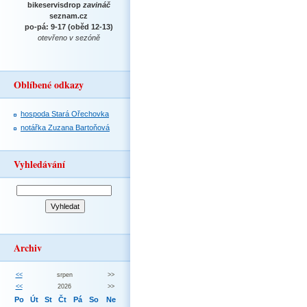
bikeservisdrop
zavináč
seznam.cz
po-pá: 9-17 (oběd 12-13)
otevřeno v sezóně
Oblíbené odkazy
hospoda Stará Ořechovka
notářka Zuzana Bartoňová
Vyhledávání
Archiv
<<
srpen
>>
<<
2026
>>
Po
Út
St
Čt
Pá
So
Ne