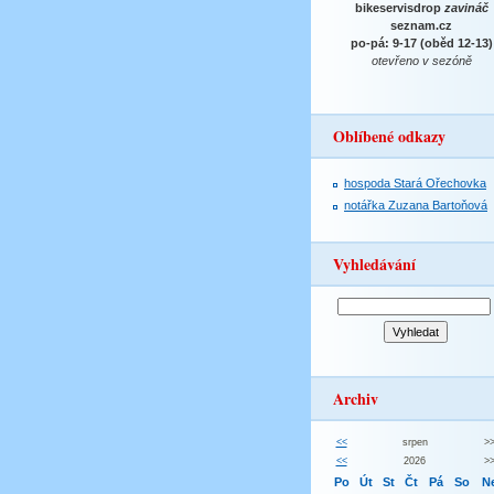
bikeservisdrop
zavináč
seznam.cz
po-pá: 9-17 (oběd 12-13)
otevřeno v sezóně
Oblíbené odkazy
hospoda Stará Ořechovka
notářka Zuzana Bartoňová
Vyhledávání
Archiv
<<
srpen
>
<<
2026
>
Po
Út
St
Čt
Pá
So
N