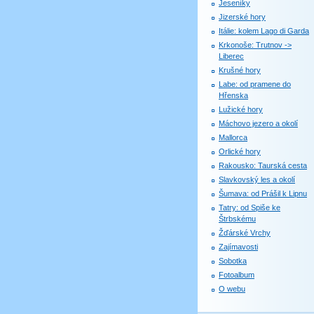
Jeseníky
Jizerské hory
Itálie: kolem Lago di Garda
Krkonoše: Trutnov ->
Liberec
Krušné hory
Labe: od pramene do
Hřenska
Lužické hory
Máchovo jezero a okolí
Mallorca
Orlické hory
Rakousko: Taurská cesta
Slavkovský les a okolí
Šumava: od Prášil k Lipnu
Tatry: od Spiše ke
Štrbskému
Žďárské Vrchy
Zajímavosti
Sobotka
Fotoalbum
O webu