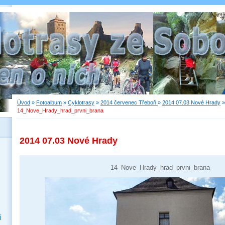
Úvod
»
Fotoalbum
»
Cyklotrasy
»
2014 červenec Třeboň
»
2014 07.03 Nové Hrady
»
14_Nove_Hrady_hrad_prvni_brana
2014 07.03 Nové Hrady
14_Nove_Hrady_hrad_prvni_brana
í