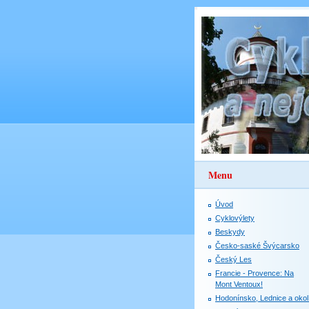
Menu
Úvod
Cyklovýlety
Beskydy
Česko-saské Švýcarsko
Český Les
Francie - Provence: Na
Mont Ventoux!
Hodonínsko, Lednice a okol