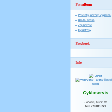
Fotoalbum
Postřehy, názory, vyjádření
Úřední deska
Zajímavosti
Cyklotrasy
Facebook
Info
Cykloservis
Sobotka, Osek 10
tel.: 773 041 221