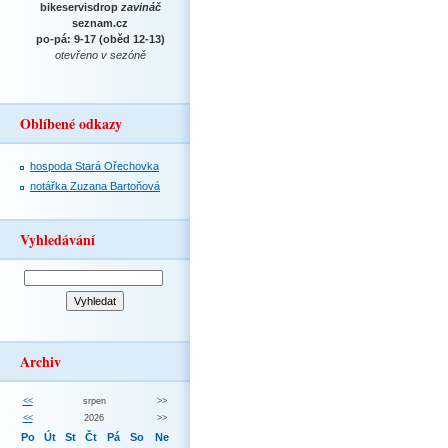
bikeservisdrop
zavináč
seznam.cz
po-pá: 9-17 (oběd 12-13)
otevřeno v sezóně
Oblíbené odkazy
hospoda Stará Ořechovka
notářka Zuzana Bartoňová
Vyhledávání
Archiv
<<
srpen
>>
<<
2026
>>
Po
Út
St
Čt
Pá
So
Ne