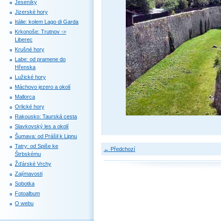
Jeseníky
Jizerské hory
Itálie: kolem Lago di Garda
Krkonoše: Trutnov ->
Liberec
Krušné hory
Labe: od pramene do
Hřenska
Lužické hory
Máchovo jezero a okolí
Mallorca
Orlické hory
Rakousko: Taurská cesta
Slavkovský les a okolí
Šumava: od Prášil k Lipnu
Tatry: od Spiše ke
← Předchozí
Štrbskému
Žďárské Vrchy
Zajímavosti
Sobotka
Fotoalbum
O webu