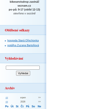
bikeservisdrop
zavináč
seznam.cz
po-pá: 9-17 (oběd 12-13)
otevřeno v sezóně
Oblíbené odkazy
hospoda Stará Ořechovka
notářka Zuzana Bartoňová
Vyhledávání
Archiv
<<
srpen
>>
<<
2026
>>
Po
Út
St
Čt
Pá
So
Ne