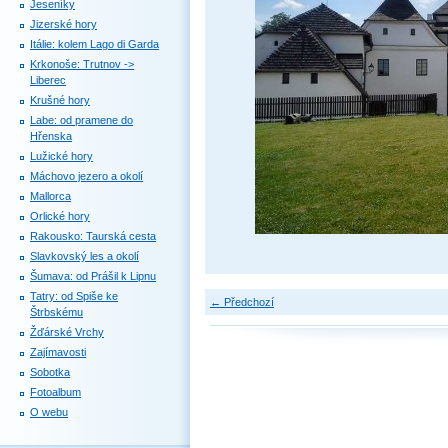
Jeseníky
Jizerské hory
Itálie: kolem Lago di Garda
Krkonoše: Trutnov ->
Liberec
Krušné hory
Labe: od pramene do
Hřenska
Lužické hory
Máchovo jezero a okolí
Mallorca
Orlické hory
Rakousko: Taurská cesta
Slavkovský les a okolí
Šumava: od Prášil k Lipnu
Tatry: od Spiše ke
← Předchozí
Štrbskému
Žďárské Vrchy
Zajímavosti
Sobotka
Fotoalbum
O webu