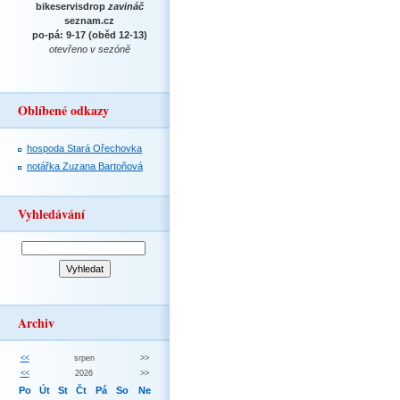
bikeservisdrop
zavináč
seznam.cz
po-pá: 9-17 (oběd 12-13)
otevřeno v sezóně
Oblíbené odkazy
hospoda Stará Ořechovka
notářka Zuzana Bartoňová
Vyhledávání
Archiv
<<
srpen
>>
<<
2026
>>
Po
Út
St
Čt
Pá
So
Ne