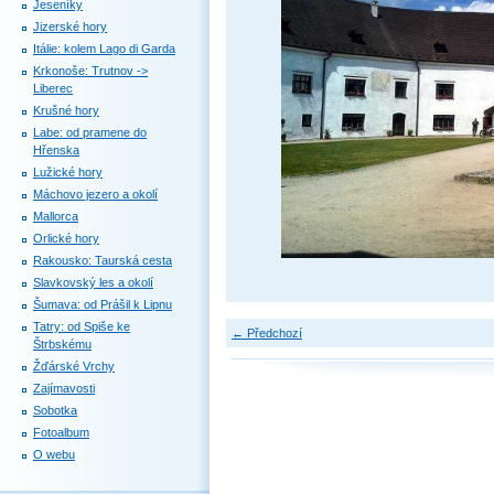
Jeseníky
Jizerské hory
Itálie: kolem Lago di Garda
Krkonoše: Trutnov ->
Liberec
Krušné hory
Labe: od pramene do
Hřenska
Lužické hory
Máchovo jezero a okolí
Mallorca
Orlické hory
Rakousko: Taurská cesta
Slavkovský les a okolí
Šumava: od Prášil k Lipnu
Tatry: od Spiše ke
← Předchozí
Štrbskému
Žďárské Vrchy
Zajímavosti
Sobotka
Fotoalbum
O webu