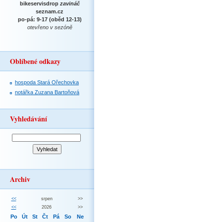
bikeservisdrop
zavináč
seznam.cz
po-pá: 9-17 (oběd 12-13)
otevřeno v sezóně
Oblíbené odkazy
hospoda Stará Ořechovka
notářka Zuzana Bartoňová
Vyhledávání
Archiv
<<
srpen
>>
<<
2026
>>
Po
Út
St
Čt
Pá
So
Ne