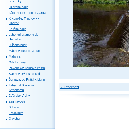
Jeseníky
Jizerské hory
Itálie: kolem Lago di Garda
Krkonoše: Trutnov ->
Liberec
Krušné hory
Labe: od pramene do
Hřenska
Lužické hory
Máchovo jezero a okolí
Mallorca
Orlické hory
Rakousko: Taurská cesta
Slavkovský les a okolí
Šumava: od Prášil k Lipnu
Tatry: od Spiše ke
← Předchozí
Štrbskému
Žďárské Vrchy
Zajímavosti
Sobotka
Fotoalbum
O webu