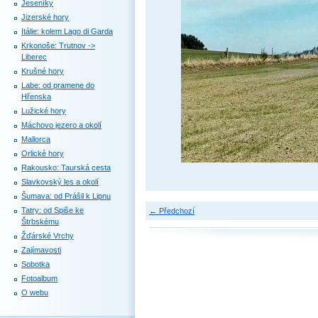
Jeseníky
Jizerské hory
Itálie: kolem Lago di Garda
Krkonoše: Trutnov ->
Liberec
Krušné hory
Labe: od pramene do
Hřenska
Lužické hory
Máchovo jezero a okolí
Mallorca
Orlické hory
Rakousko: Taurská cesta
Slavkovský les a okolí
Šumava: od Prášil k Lipnu
Tatry: od Spiše ke
← Předchozí
Štrbskému
Žďárské Vrchy
Zajímavosti
Sobotka
Fotoalbum
O webu