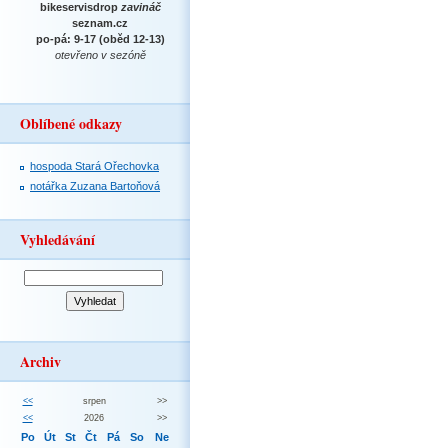
bikeservisdrop
zavináč
seznam.cz
po-pá: 9-17 (oběd 12-13)
otevřeno v sezóně
Oblíbené odkazy
hospoda Stará Ořechovka
notářka Zuzana Bartoňová
Vyhledávání
Archiv
<<
srpen
>>
<<
2026
>>
Po
Út
St
Čt
Pá
So
Ne