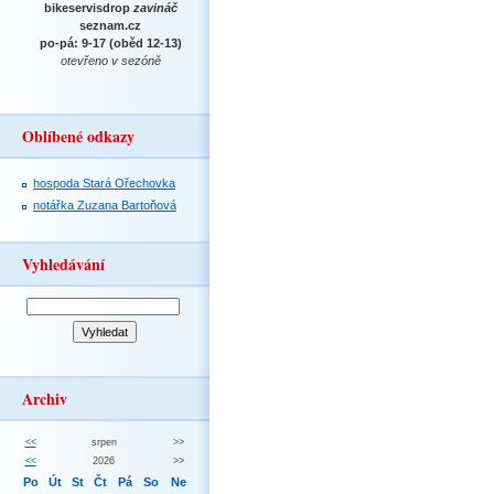
bikeservisdrop
zavináč
seznam.cz
po-pá: 9-17 (oběd 12-13)
otevřeno v sezóně
Oblíbené odkazy
hospoda Stará Ořechovka
notářka Zuzana Bartoňová
Vyhledávání
Archiv
<<
srpen
>>
<<
2026
>>
Po
Út
St
Čt
Pá
So
Ne