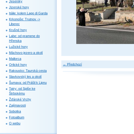
Jeseníky
Jizerské hory
Itálie: kolem Lago di Garda
Krkonoše: Trutnov ->
Liberec
Krušné hory
Labe: od pramene do
Hřenska
Lužické hory
Máchovo jezero a okolí
Mallorca
← Předchozí
Orlické hory
Rakousko: Taurská cesta
Slavkovský les a okolí
Šumava: od Prášil k Lipnu
Tatry: od Spiše ke
Štrbskému
Žďárské Vrchy
Zajímavosti
Sobotka
Fotoalbum
O webu