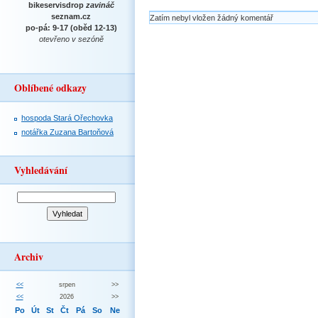
bikeservisdrop
zavináč
seznam.cz
Zatím nebyl vložen žádný komentář
po-pá: 9-17 (oběd 12-13)
otevřeno v sezóně
Oblíbené odkazy
hospoda Stará Ořechovka
notářka Zuzana Bartoňová
Vyhledávání
Archiv
<<
srpen
>>
<<
2026
>>
Po
Út
St
Čt
Pá
So
Ne