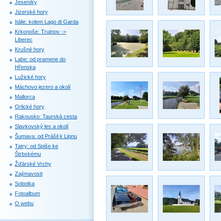
Jeseníky
Jizerské hory
Itálie: kolem Lago di Garda
Krkonoše: Trutnov ->
Liberec
Krušné hory
Labe: od pramene do
Hřenska
Lužické hory
Máchovo jezero a okolí
Mallorca
Orlické hory
Rakousko: Taurská cesta
Slavkovský les a okolí
Šumava: od Prášil k Lipnu
Tatry: od Spiše ke
Štrbskému
Žďárské Vrchy
Zajímavosti
Sobotka
Fotoalbum
O webu