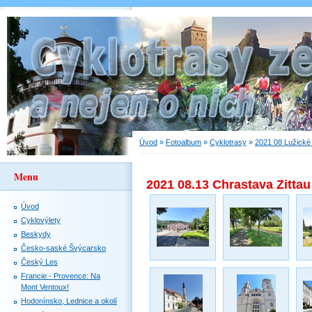
Úvod
»
Fotoalbum
»
Cyklotrasy
»
2021 08 Lužické
Menu
2021 08.13 Chrastava Zitta
Úvod
Cyklovýlety
Beskydy
Česko-saské Švýcarsko
Český Les
Francie - Provence: Na
Mont Ventoux!
Hodonínsko, Lednice a okolí