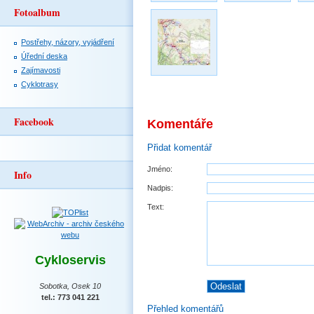
Fotoalbum
Postřehy, názory, vyjádření
Úřední deska
Zajímavosti
Cyklotrasy
Facebook
Komentáře
Přidat komentář
Jméno:
Info
Nadpis:
Text:
Cykloservis
Sobotka, Osek 10
tel.: 773 041 221
Přehled komentářů