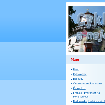
Menu
Úvod
Cyklovýlety
Beskydy
Česko-saské Švýcarsko
Český Les
Francie - Provence: Na
Mont Ventoux!
Hodonínsko, Lednice a okol