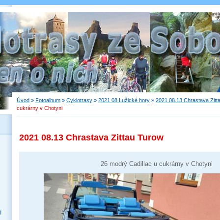
Úvod
»
Fotoalbum
»
Cyklotrasy
»
2021 08 Lužické hory
»
2021 08.13 Chrastava Zitt
cukrárny v Chotyni
2021 08.13 Chrastava Zittau Turow
26 modrý Cadillac u cukrárny v Chotyni
í