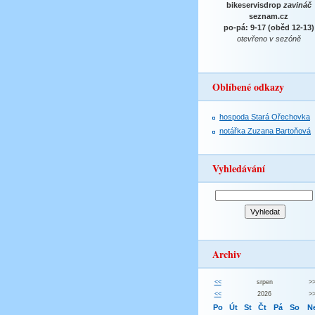
bikeservisdrop
zavináč
seznam.cz
po-pá: 9-17 (oběd 12-13)
otevřeno v sezóně
Oblíbené odkazy
hospoda Stará Ořechovka
notářka Zuzana Bartoňová
Vyhledávání
Archiv
<<
srpen
>
<<
2026
>
Po
Út
St
Čt
Pá
So
N