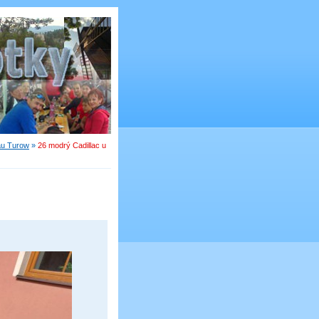
au Turow
»
26 modrý Cadillac u