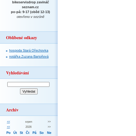
bikeservisdrop
zavináč
seznam.cz
po-pá: 9-17 (oběd 12-13)
otevřeno v sezóně
Oblíbené odkazy
hospoda Stará Ořechovka
notářka Zuzana Bartoňová
Vyhledávání
Archiv
<<
srpen
>>
<<
2026
>>
Po
Út
St
Čt
Pá
So
Ne