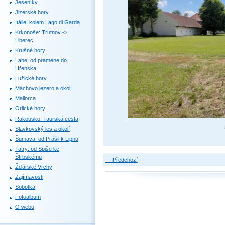
Jeseníky
Jizerské hory
Itálie: kolem Lago di Garda
Krkonoše: Trutnov ->
Liberec
Krušné hory
Labe: od pramene do
Hřenska
Lužické hory
Máchovo jezero a okolí
Mallorca
Orlické hory
Rakousko: Taurská cesta
Slavkovský les a okolí
Šumava: od Prášil k Lipnu
Tatry: od Spiše ke
Štrbskému
← Předchozí
Žďárské Vrchy
Zajímavosti
Sobotka
Fotoalbum
O webu