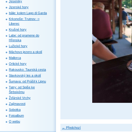
Jeseníky
Jizerské hory
Itálie: kolem Lago di Garda
Krkonoše: Trutnov ->
Liberec
Krušné hory
Labe: od pramene do
Hřenska
Lužické hory
Máchovo jezero a okolí
Mallorca
Orlické hory
Rakousko: Taurská cesta
Slavkovský les a okolí
Šumava: od Prášil k Lipnu
Tatry: od Spiše ke
Štrbskému
Žďárské Vrchy
Zajímavosti
Sobotka
Fotoalbum
O webu
← Předchozí