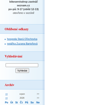
bikeservisdrop
zavináč
seznam.cz
po-pá: 9-17 (oběd 12-13)
otevřeno v sezóně
Oblíbené odkazy
hospoda Stará Ořechovka
notářka Zuzana Bartoňová
Vyhledávání
Archiv
<<
srpen
>>
<<
2026
>>
Po
Út
St
Čt
Pá
So
Ne