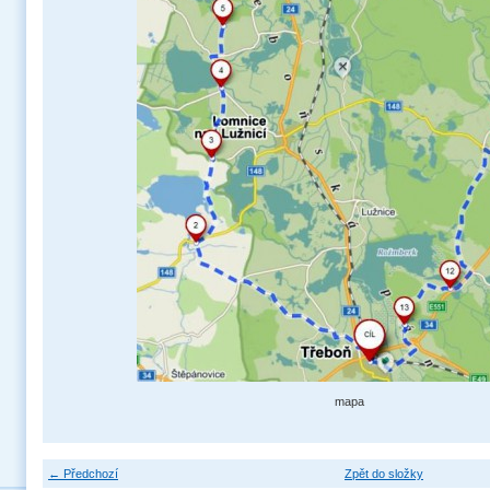
mapa
← Předchozí
Zpět do složky