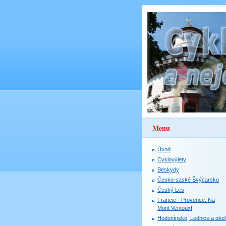
Menu
Úvod
Cyklovýlety
Beskydy
Česko-saské Švýcarsko
Český Les
Francie - Provence: Na
Mont Ventoux!
Hodonínsko, Lednice a okol