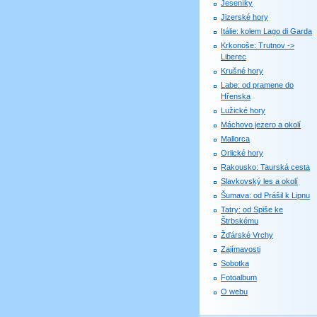
Jeseníky
Jizerské hory
Itálie: kolem Lago di Garda
Krkonoše: Trutnov ->
Liberec
Krušné hory
Labe: od pramene do
Hřenska
Lužické hory
Máchovo jezero a okolí
Mallorca
Orlické hory
Rakousko: Taurská cesta
Slavkovský les a okolí
Šumava: od Prášil k Lipnu
Tatry: od Spiše ke
Štrbskému
Žďárské Vrchy
Zajímavosti
Sobotka
Fotoalbum
O webu