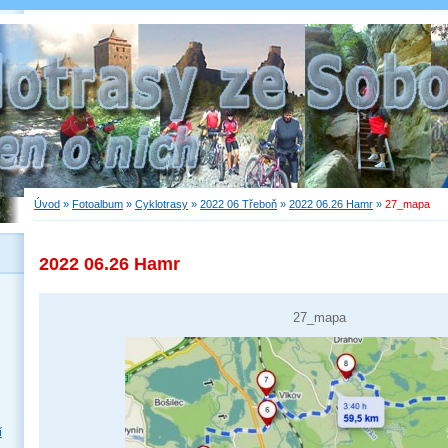
Úvod
»
Fotoalbum
»
Cyklotrasy
»
2022 06 Třeboň
»
2022 06.26 Hamr
»
27_mapa
2022 06.26 Hamr
27_mapa
í