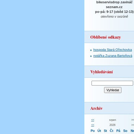
bikeservisdrop
zavináč
seznam.cz
po-pá: 9-17 (oběd 12-13)
otevřeno v sezóně
Oblíbené odkazy
hospoda Stará Ořechovka
notářka Zuzana Bartoňová
Vyhledávání
Archiv
<<
srpen
>
<<
2026
>
Po
Út
St
Čt
Pá
So
N