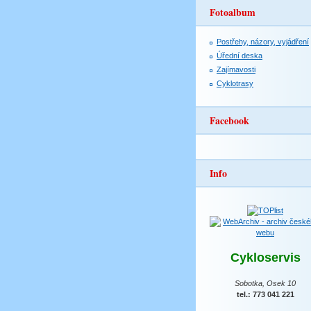
Fotoalbum
Postřehy, názory, vyjádření
Úřední deska
Zajímavosti
Cyklotrasy
Facebook
Info
Cykloservis
Sobotka, Osek 10
tel.: 773 041 221