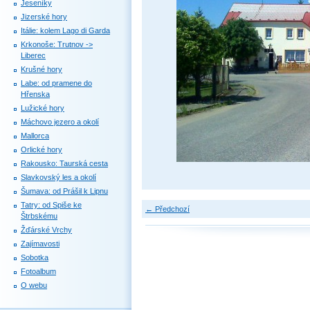
Jeseníky
Jizerské hory
Itálie: kolem Lago di Garda
Krkonoše: Trutnov ->
Liberec
Krušné hory
Labe: od pramene do
Hřenska
Lužické hory
Máchovo jezero a okolí
Mallorca
Orlické hory
Rakousko: Taurská cesta
Slavkovský les a okolí
Šumava: od Prášil k Lipnu
Tatry: od Spiše ke
← Předchozí
Štrbskému
Žďárské Vrchy
Zajímavosti
Sobotka
Fotoalbum
O webu