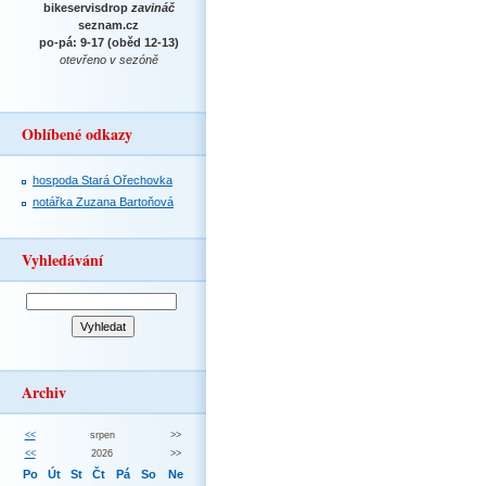
bikeservisdrop
zavináč
seznam.cz
po-pá: 9-17 (oběd 12-13)
otevřeno v sezóně
Oblíbené odkazy
hospoda Stará Ořechovka
notářka Zuzana Bartoňová
Vyhledávání
Archiv
<<
srpen
>>
<<
2026
>>
Po
Út
St
Čt
Pá
So
Ne