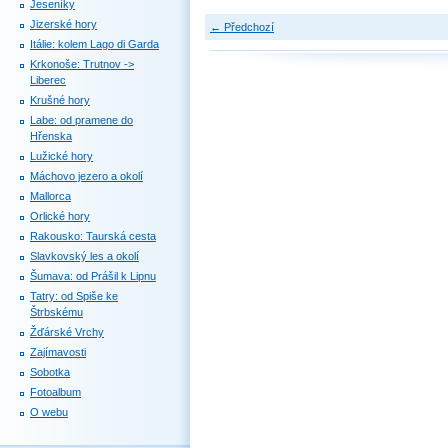
Jeseníky
Jizerské hory
← Předchozí
Itálie: kolem Lago di Garda
Krkonoše: Trutnov ->
Liberec
Krušné hory
Labe: od pramene do
Hřenska
Lužické hory
Máchovo jezero a okolí
Mallorca
Orlické hory
Rakousko: Taurská cesta
Slavkovský les a okolí
Šumava: od Prášil k Lipnu
Tatry: od Spiše ke
Štrbskému
Žďárské Vrchy
Zajímavosti
Sobotka
Fotoalbum
O webu