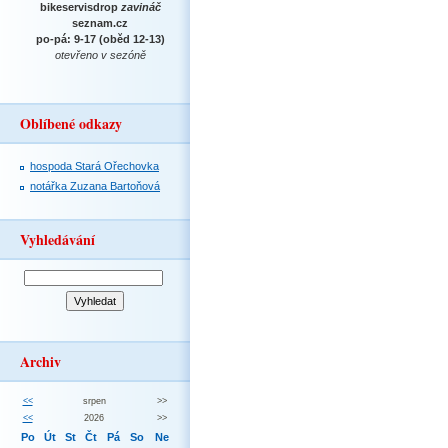
bikeservisdrop
zavináč
seznam.cz
po-pá: 9-17 (oběd 12-13)
otevřeno v sezóně
Oblíbené odkazy
hospoda Stará Ořechovka
notářka Zuzana Bartoňová
Vyhledávání
Archiv
<<
srpen
>>
<<
2026
>>
Po
Út
St
Čt
Pá
So
Ne