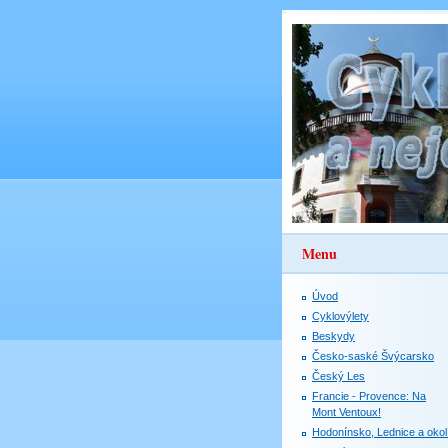
Menu
Úvod
Cyklovýlety
Beskydy
Česko-saské Švýcarsko
Český Les
Francie - Provence: Na
Mont Ventoux!
Hodonínsko, Lednice a okol