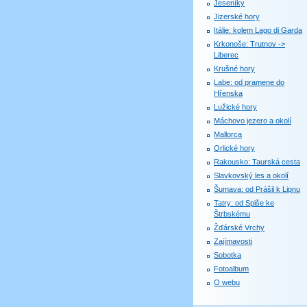
Jeseníky
Jizerské hory
Itálie: kolem Lago di Garda
Krkonoše: Trutnov ->
Liberec
Krušné hory
Labe: od pramene do
Hřenska
Lužické hory
Máchovo jezero a okolí
Mallorca
Orlické hory
Rakousko: Taurská cesta
Slavkovský les a okolí
Šumava: od Prášil k Lipnu
Tatry: od Spiše ke
Štrbskému
Žďárské Vrchy
Zajímavosti
Sobotka
Fotoalbum
O webu