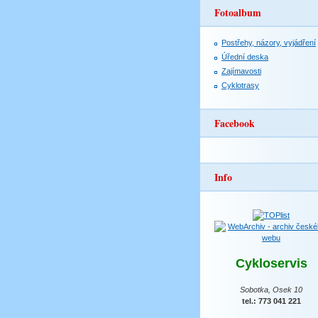
Fotoalbum
Postřehy, názory, vyjádření
Úřední deska
Zajímavosti
Cyklotrasy
Facebook
Info
Cykloservis
Sobotka, Osek 10
tel.: 773 041 221