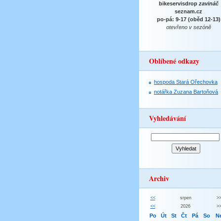
bikeservisdrop
zavináč
seznam.cz
po-pá: 9-17 (oběd 12-13)
otevřeno v sezóně
Oblíbené odkazy
hospoda Stará Ořechovka
notářka Zuzana Bartoňová
Vyhledávání
Archiv
<<
srpen
>
<<
2026
>
Po
Út
St
Čt
Pá
So
N