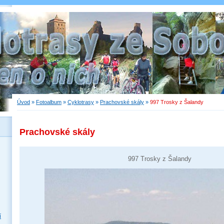
Úvod
»
Fotoalbum
»
Cyklotrasy
»
Prachovské skály
»
997 Trosky z Šalandy
Prachovské skály
997 Trosky z Šalandy
í