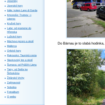
Jeseníky
Jizerské hory
Itálie: kolem Lago di Garda
Krkonoše: Trutnov ->
Liberec
Krušné hory
Labe: od pramene do
Hřenska
Lužické hory
Máchovo jezero a okolí
Do Bärnau je to slabá hodinka
Mallorca
Orlické hory
Rakousko: Taurská cesta
Slavkovský les a okolí
Šumava: od Prášil k Lipnu
Tatry: od Spiše ke
Štrbskému
Žďárské Vrchy
Zajímavosti
Sobotka
Fotoalbum
O webu