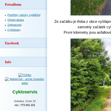
Fotoalbum
Postřehy, názory, vyjádření
Úřední deska
Ze začátku je třeba z obce vyšláp
Zajímavosti
samotný začátek cy
Cyklotrasy
První kilometry jsou asfaltov
Facebook
Info
Cykloservis
Sobotka, Osek 10
tel.: 773 041 221