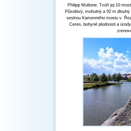
Philipp
Muttone. Tvoří jej 10 mo
Působivý, mohutný a 92 m dlouhý 
sestrou Kamenného mostu v Řez
Ceres, bohyně plodnosti a úrody
zrenov