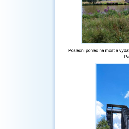
Poslední pohled na most a vyd
Pa