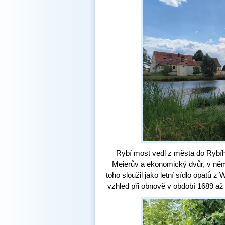
Rybí most vedl z města do Rybího
Meierův a ekonomický dvůr, v něm
toho sloužil jako letní sídlo opatů z
vzhled při obnově v období 1689 až