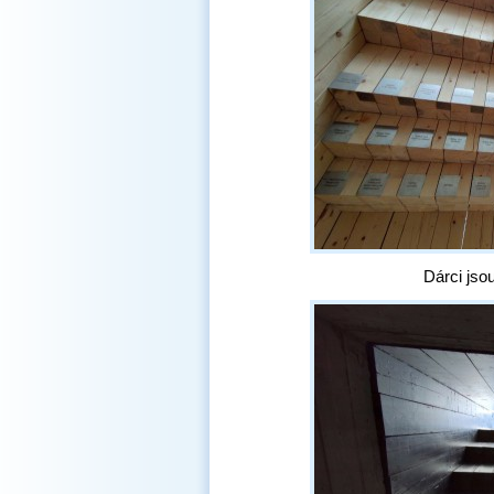
Dárci jso