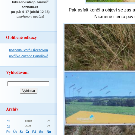
bikeservisdrop
zavináč
seznam.cz
Pak asfalt končí a objeví se zas 
po-pá: 9-17 (oběd 12-13)
Nicméně i tento povr
otevřeno v sezóně
Oblíbené odkazy
hospoda Stará Ořechovka
notářka Zuzana Bartoňová
Vyhledávání
Archiv
<<
srpen
>>
<<
2026
>>
Po
Út
St
Čt
Pá
So
Ne