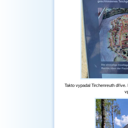
Takto vypadal Tirchenreuth dříve.
v