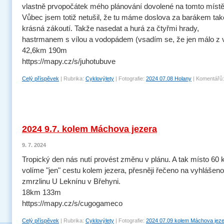
vlastně prvopočátek mého plánování dovolené na tomto místě
Vůbec jsem totiž netušil, že tu máme doslova za barákem ta
krásná zákoutí. Takže nasedat a hurá za čtyřmi hrady,
hastrmanem s vílou a vodopádem (vsadím se, že jen málo z v
42,6km 190m
https://mapy.cz/s/juhotubuve
Celý příspěvek
|
Rubrika:
Cyklovýlety
|
Fotografie:
2024 07.08 Holany
|
Komentářů:
2024 9.7. kolem Máchova jezera
9. 7. 2024
Tropický den nás nutí provést změnu v plánu. A tak místo 60
volíme "jen" cestu kolem jezera, přesněji řečeno na vyhlášen
zmrzlinu U Leknínu v Břehyni.
18km 133m
https://mapy.cz/s/cugogameco
Celý příspěvek
|
Rubrika:
Cyklovýlety
|
Fotografie:
2024 07.09 kolem Máchova jez