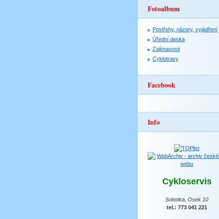
Fotoalbum
Postřehy, názory, vyjádření
Úřední deska
Zajímavosti
Cyklotrasy
Facebook
Info
Cykloservis
Sobotka, Osek 10
tel.: 773 041 221