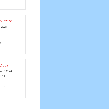
loučnice
7. 2024
5
0
 Dubá
4. 7. 2024
í:
21
0
řů:
0