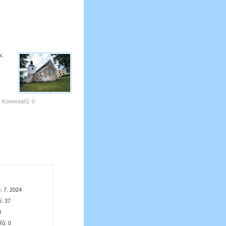
y,
|
Komentářů:
0
. 7. 2024
í:
37
0
řů:
0