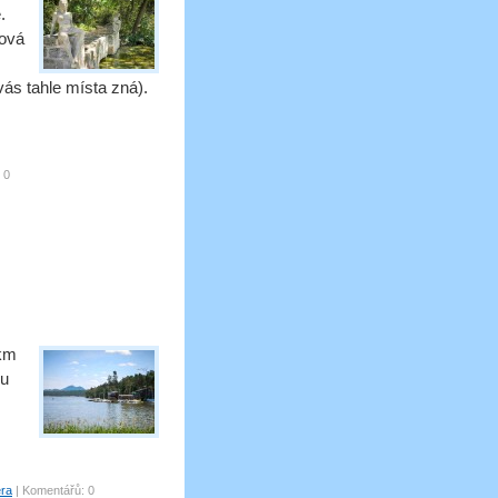
.
ková
ás tahle místa zná).
0
 km
ou
era
|
Komentářů:
0