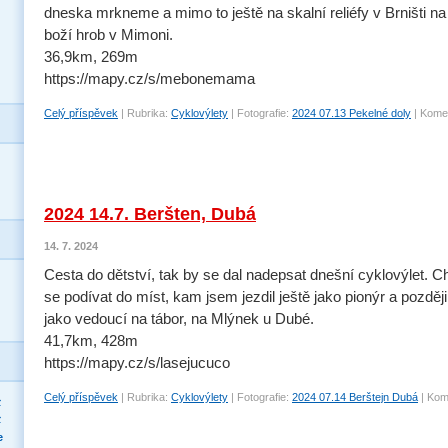
dneska mrkneme a mimo to ještě na skalní reliéfy v Brništi na
boží hrob v Mimoni.
36,9km, 269m
https://mapy.cz/s/mebonemama
Celý příspěvek
|
Rubrika:
Cyklovýlety
|
Fotografie:
2024 07.13 Pekelné doly
|
Komen
2024 14.7. Beršten, Dubá
14. 7. 2024
Cesta do dětství, tak by se dal nadepsat dnešní cyklovýlet. C
se podívat do míst, kam jsem jezdil ještě jako pionýr a později
jako vedoucí na tábor, na Mlýnek u Dubé.
41,7km, 428m
https://mapy.cz/s/lasejucuco
Celý příspěvek
|
Rubrika:
Cyklovýlety
|
Fotografie:
2024 07.14 Berštejn Dubá
|
Kom
>
>
e