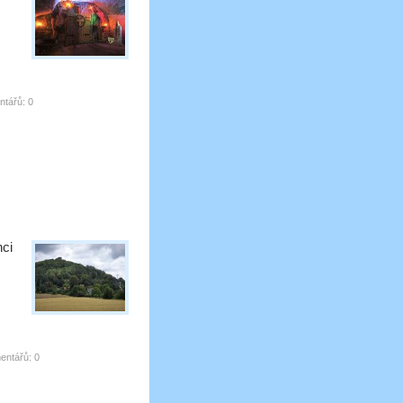
tářů:
0
hci
entářů:
0