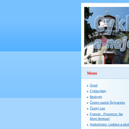
Menu
Úvod
Cyklovýlety
Beskydy
Česko-saské Švýcarsko
Český Les
Francie - Provence: Na
Mont Ventoux!
Hodonínsko, Lednice a okol