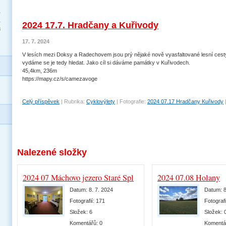
4
1
2024 17.7. Hradčany a Kuřivody
8
17. 7. 2024
V lesích mezi Doksy a Radechovem jsou prý nějaké nově vyasfaltované lesní cest
vydáme se je tedy hledat. Jako cíl si dáváme památky v Kuřivodech.
45,4km, 236m
https://mapy.cz/s/camezavoge
Celý příspěvek
|
Rubrika:
Cyklovýlety
|
Fotografie:
2024 07.17 Hradčany Kuřivody
Nalezené složky
2024 07 Máchovo jezero Staré Splavy
2024 07.08 Holany
Datum:
8. 7. 2024
Datum:
8
Fotografií:
171
Fotografi
Složek:
6
Složek:
Komentářů:
0
Komentá