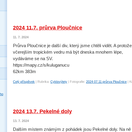
2024 11.7. průrva Ploučnice
11. 7. 2024
Průrva Ploučnice je další div, který jsme chtěli vidět. A protož
včerejším tropickém vedru má být dneska mnohem lépe,
vydáváme se na SV.
https://mapy.cz/s/kuluganucu
62km 383m
Celý příspěvek
|
Rubrika:
Cyklovýlety
|
Fotografie:
2024 07.11 průrva Ploučnice
|
K
2024 13.7. Pekelné doly
13. 7. 2024
Dalším místem známým z pohádek jsou Pekelné doly. Na ně