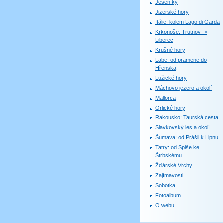
Jeseníky
Jizerské hory
Itálie: kolem Lago di Garda
Krkonoše: Trutnov ->
Liberec
Krušné hory
Labe: od pramene do
Hřenska
Lužické hory
Máchovo jezero a okolí
Mallorca
Orlické hory
Rakousko: Taurská cesta
Slavkovský les a okolí
Šumava: od Prášil k Lipnu
Tatry: od Spiše ke
Štrbskému
Žďárské Vrchy
Zajímavosti
Sobotka
Fotoalbum
O webu