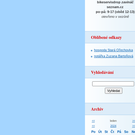
bikeservisdrop
zavináč
seznam.cz
po-pá: 9-17 (oběd 12-13)
otevřeno v sezóně
Oblíbené odkazy
hospoda Stará Ořechovka
notářka Zuzana Bartoňová
Vyhledávání
Archiv
<<
leden
>
<<
2024
>
Po
Út
St
Čt
Pá
So
N