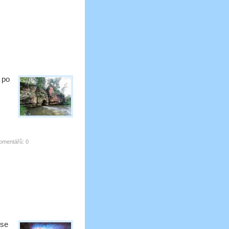
e po
omentářů:
0
 se